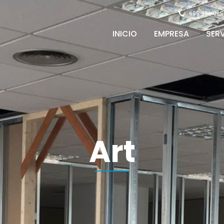
695 909 065
INICIO
EMPRESA
SER
Art