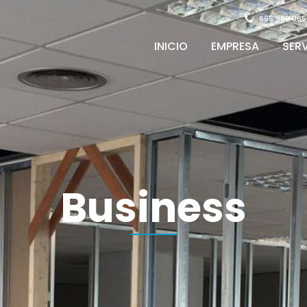
695 909 065
INICIO
EMPRESA
SER
Business