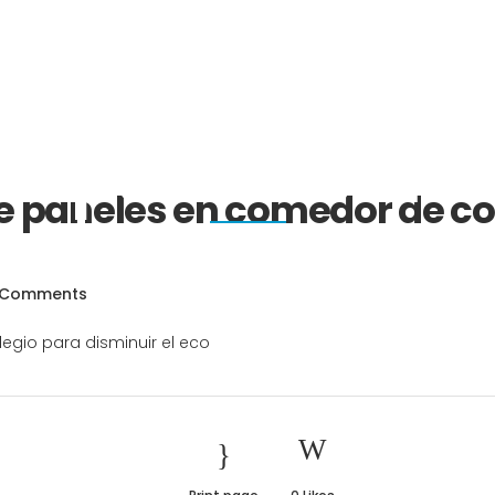
695 909 065
n de paneles 
INICIO
EMPRESA
SER
io para disminu
 paneles en comedor de co
 Comments