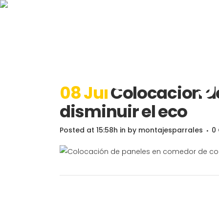
Colocació
de coleg
08 Jul
Colocación de
disminuir el eco
Posted at 15:58h
in
by
montajesparrales
0